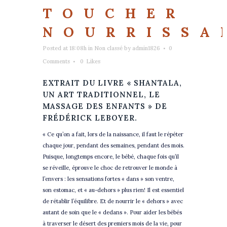
TOUCHER
NOURRISSA
Posted at 18:08h
in
Non classé
by
admin1826
0
Comments
0
Likes
EXTRAIT DU LIVRE « SHANTALA,
UN ART TRADITIONNEL, LE
MASSAGE DES ENFANTS » DE
FRÉDÉRICK LEBOYER.
« Ce qu’on a fait, lors de la naissance, il faut le répéter
chaque jour, pendant des semaines, pendant des mois.
Puisque, longtemps encore, le bébé, chaque fois qu’il
se réveille, éprouve le choc de retrouver le monde à
l’envers : les sensations fortes « dans » son ventre,
son estomac, et « au-dehors » plus rien! Il est essentiel
de rétablir l’équilibre. Et de nourrir le « dehors » avec
autant de soin que le « dedans ». Pour aider les bébés
à traverser le désert des premiers mois de la vie, pour